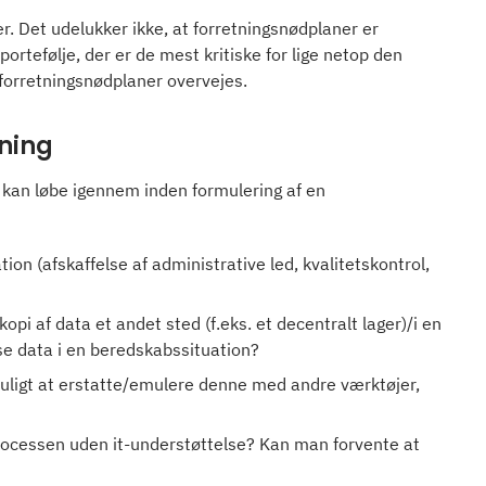
r. Det udelukker ikke, at forretningsnødplaner er
ortefølje, der er de mest kritiske for lige netop den
 forretningsnødplaner overvejes.
gning
 kan løbe igennem inden formulering af en
on (afskaffelse af administrative led, kvalitetskontrol,
opi af data et andet sted (f.eks. et decentralt lager)/i en
sse data i en beredskabssituation?
muligt at erstatte/emulere denne med andre værktøjer,
rocessen uden it-understøttelse? Kan man forvente at