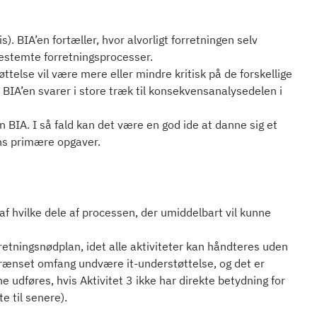
 BIA’en fortæller, hvor alvorligt forretningen selv
l bestemte forretningsprocesser.
telse vil være mere eller mindre kritisk på de forskellige
. BIA’en svarer i store træk til konsekvensanalysedelen i
n BIA. I så fald kan det være en god ide at danne sig et
ens primære opgaver.
af hvilke dele af processen, der umiddelbart vil kunne
retningsnødplan, idet alle aktiviteter kan håndteres uden
grænset omfang undvære it-understøttelse, og det er
e udføres, hvis Aktivitet 3 ikke har direkte betydning for
e til senere).