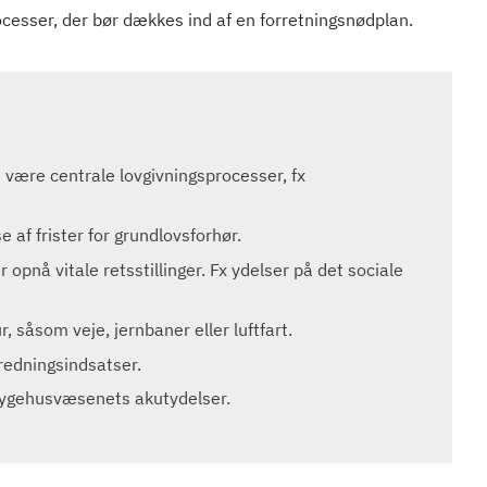
rocesser, der bør dækkes ind af en forretningsnødplan.
 være centrale lovgivningsprocesser, fx
 af frister for grundlovsforhør.
opnå vitale retsstillinger. Fx ydelser på det sociale
, såsom veje, jernbaner eller luftfart.
 redningsindsatser.
sygehusvæsenets akutydelser.