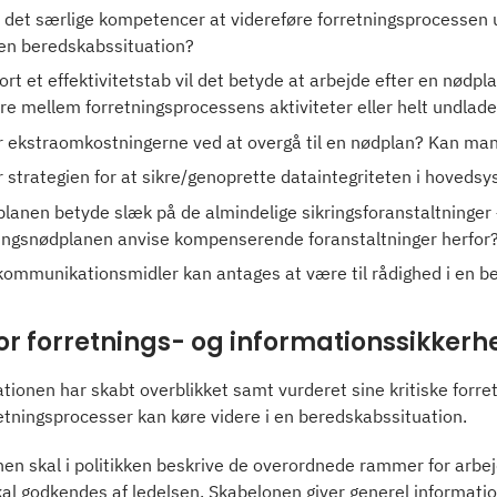
det særlige kompetencer at videreføre forretningsprocessen 
 en beredskabssituation?
ort et effektivitetstab vil det betyde at arbejde efter en nødpl
ere mellem forretningsprocessens aktiviteter eller helt undlad
r ekstraomkostningerne ved at overgå til en nødplan? Kan ma
 strategien for at sikre/genoprette dataintegriteten i hovedsys
planen betyde slæk på de almindelige sikringsforanstaltninger – f
ningsnødplanen anvise kompenserende foranstaltninger herfor
kommunikationsmidler kan antages at være til rådighed i en b
 for forretnings- og informationssikker
tionen har skabt overblikket samt vurderet sine kritiske forret
retningsprocesser kan køre videre i en beredskabssituation.
nen skal i politikken beskrive de overordnede rammer for arb
kal godkendes af ledelsen. Skabelonen giver generel information