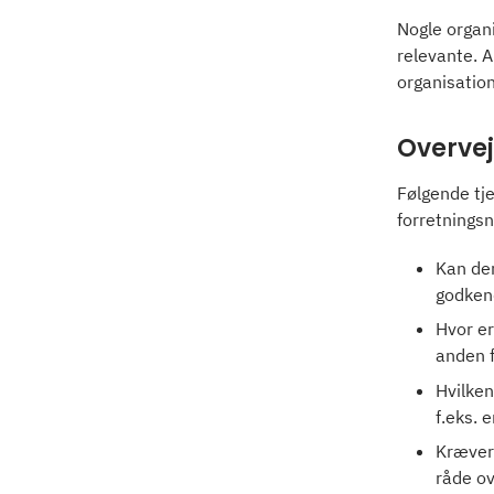
Nogle organi
relevante. A
organisatio
Overvej
Følgende tje
forretnings
Kan den
godken
Hvor er
anden f
Hvilken
f.eks. 
Kræver 
råde ov