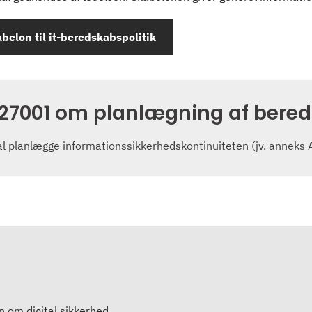
belon til it-beredskabspolitik
 27001 om planlægning af bere
l planlægge informationssikkerhedskontinuiteten (jv. anneks 
en om digital sikkerhed.