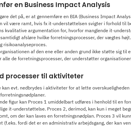
ør en Business Impact Analysis
øre det på, er at gennemføre en BIA (Business Impact Analysis).
n vil være ramt, hvis fx it-understøttelsen svigter i forhold ti
s kvalitative argumentation for, hvorfor manglende it-understøt
 samtidigt afsløre hvilke forretningsprocesser, der vægtes højt
g risikoanalyseproces.
ganisationen af den ene eller anden grund ikke støtte sig til e
r alle de forretningsprocesser, der understøtter organisation
 processer til aktiviteter
kan evt. nedbrydes i aktiviteter for at lette overskueligheden 
 forretningsnødplaner.
de figur kan Proces 1 umiddelbart udføres i henhold til en for
lige it-understøttelse. Proces 2, derimod, kan kun i meget be
somt, om der kan laves en forretningsnødplan. Proces 3 vil kunn
t (f.eks. fordi det er en administrativ arbejdsgang, der kan vent