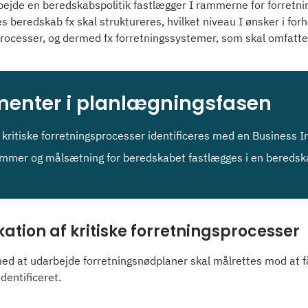
bejde en beredskabspolitik fastlægger I rammerne for forretni
s beredskab fx skal struktureres, hvilket niveau I ønsker i forho
processer, og dermed fx forretningssystemer, som skal omfatte
menter i planlægningsfasen
 kritiske forretningsprocesser identificeres med en Business 
mmer og målsætning for beredskabet fastlægges i en beredska
ikation af kritiske forretningsprocesser
ed at udarbejde forretningsnødplaner skal målrettes mod at få
identificeret.