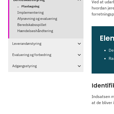
Ved at udar
Planlægning
hvordan jere
Implementering
forretnings
Afprøvning og evaluering
Beredskabsspillet
Hændelseshåndtering
Ele
Leverandørstyring
De
Evaluering og forbedring
Ra
Adgangsstyring
Identif
Indsatsen m
at de bliver 