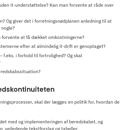
uden it-understøttelse? Kan man forvente at råde over
an? Og giver det i forretningsnødplanen anledning til at
e nogle?
n forvente at få dækket omkostningerne?
temerne efter at almindelig it-drift er genoptaget?
.eks. i forhold til fortrolighed? Og skal
?
eredskabssituation?
hedskontinuiteten
ningsprocesser, skal der lægges en politik for, hvordan de
ejdet med og implementeringen af beredskabet, og
, vejledende tekstforslag og tabeller.