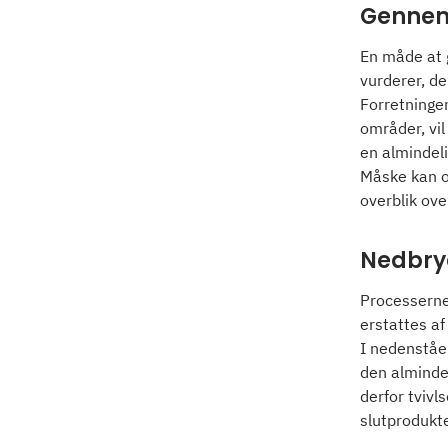
Gennemf
En måde at g
vurderer, de
Forretningen
områder, vil
en almindeli
Måske kan or
overblik ove
Nedbryd
Processerne 
erstattes af
I nedenståen
den alminde
derfor tvivl
slutprodukte