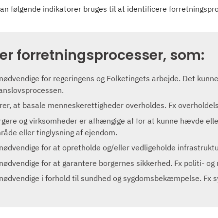
n følgende indikatorer bruges til at identificere forretningsp
 er forretningsprocesser, som:
 nødvendige for regeringens og Folketingets arbejde. Det kunne
nanslovsprocessen.
krer, at basale menneskerettigheder overholdes. Fx overholdelse
rgere og virksomheder er afhængige af for at kunne hævde eller 
råde eller tinglysning af ejendom.
nødvendige for at opretholde og/eller vedligeholde infrastruktur
 nødvendige for at garantere borgernes sikkerhed. Fx politi- og
 nødvendige i forhold til sundhed og sygdomsbekæmpelse. Fx 