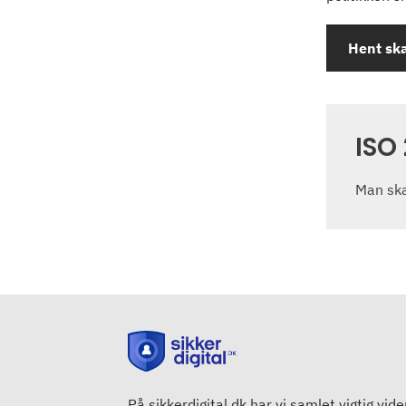
Hent ska
ISO
Man ska
På sikkerdigital.dk har vi samlet vigtig vid