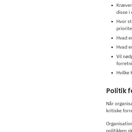
Kræver 
disse i
Hvor st
priorit
Hvad e
Hvad er
Vil nød
forret
Hvilke 
Politik
Når organisa
kritiske for
Organisatio
politikken s