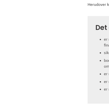
Herudover ka
Det
er
fi
si
bo
om
er 
er
er