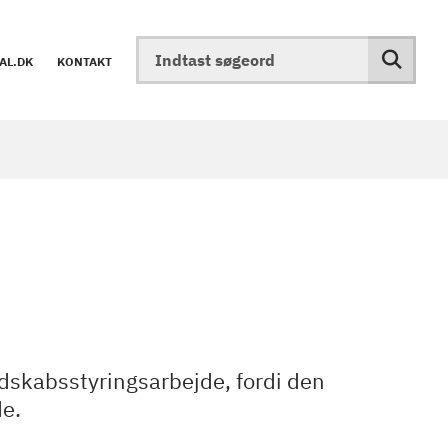
AL.DK
KONTAKT
dskabsstyringsarbejde, fordi den
de.