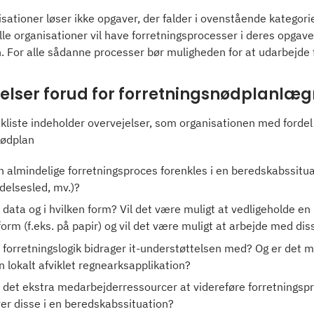
sationer løser ikke opgaver, der falder i ovenstående kategorie
lle organisationer vil have forretningsprocesser i deres opgavep
n. For alle sådanne processer bør muligheden for at udarbejde
elser forud for forretningsnødplanlæ
kliste indeholder overvejelser, som organisationen med fordel
nødplan
 almindelige forretningsproces forenkles i en beredskabssituati
delsesled, mv.)?
 data og i hvilken form? Vil det være muligt at vedligeholde en k
orm (f.eks. på papir) og vil det være muligt at arbejde med di
 forretningslogik bidrager it-understøttelsen med? Og er det 
en lokalt afviklet regnearksapplikation?
det ekstra medarbejderressourcer at videreføre forretningsp
er disse i en beredskabssituation?