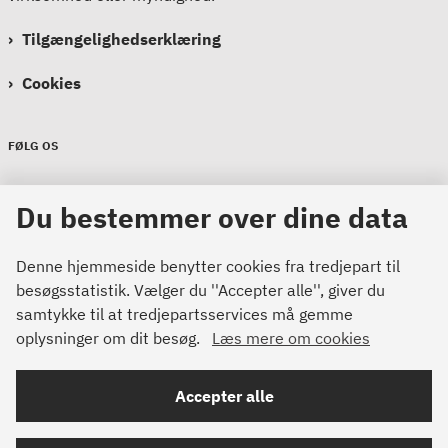
Tilgængelighedserklæring
Cookies
FØLG OS
Sikkerdigital
Du bestemmer over dine data
Sikkerdigital
Sikkerdigital
Denne hjemmeside benytter cookies fra tredjepart til
besøgsstatistik. Vælger du ''Accepter alle'', giver du
samtykke til at tredjepartsservices må gemme
oplysninger om dit besøg.
Læs mere om cookies
Bemærk!
Accepter alle
Dette indhold kræver cookies for at blive vist korrekt.