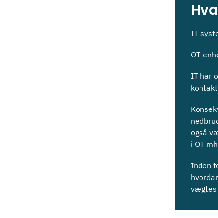
Hva
IT-syst
OT-enhe
IT har 
kontakt
Konsekv
nedbrud
også væ
i OT mh
Inden f
hvordan
vægtes 