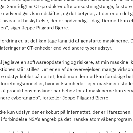
ge. Samtidigt er OT-produkter ofte omkostningstunge, fx store
e nødvendigvis kan udskiftes, og det betyder, at der er en de
t niveau af beskyttelse, der er nødvendigt i dag. Dermed kan et
en”, siger Jeppe Pilgaard Bjerre.
ordring er, at det kan tage lang tid at genstarte maskinerne. De
ateringer af OT-enheder end ved andre typer udstyr.
l jeg lave en softwareopdatering og risikere, at min maskine ik
tionen står stille? Det er en af de overvejelser, mange virkso
 udstyr koblet på nettet, fordi man dermed kan forudsige beho
forretningsmodeller, hvor virksomheder lejer maskiner i stedet f
af produktionsmaskiner har behov for at maskinerne kan service
andre cyberangreb”, fortæller Jeppe Pilgaard Bjerre.
kke kun udstyr, der er koblet på internettet, der er i farezon
å i forbindelse NSA’s angreb på det iranske atomvåbenprogram