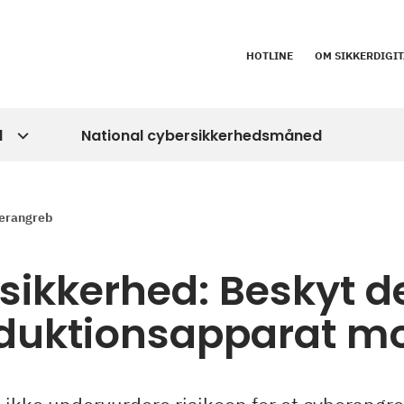
HOTLINE
OM SIKKERDIGIT
d
National cybersikkerhedsmåned
berangreb
sikkerhed: Beskyt de
duktionsapparat m