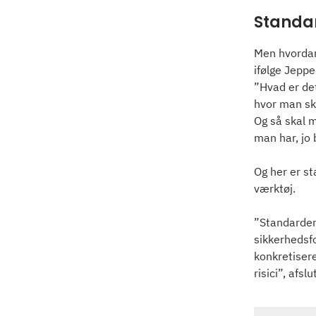
Standa
Men hvordan 
ifølge Jeppe
”Hvad er det
hvor man ska
Og så skal m
man har, jo
Og her er st
værktøj.
”Standarder
sikkerhedsfo
konkretisere
risici”, afs