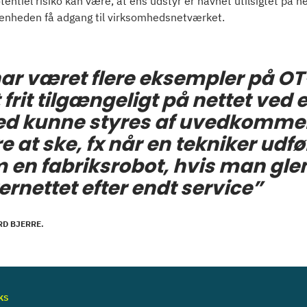
entiel risiko kan være, at ens udstyr er havnet utilsigtet på 
T-enheden få adgang til virksomhedsnetværket.
har været flere eksempler på OT
frit tilgængeligt på nettet ved e
d kunne styres af uvedkomme
re at ske, fx når en tekniker ud
 en fabriksrobot, hvis man gl
ternettet efter endt service”
RD BJERRE.
KS