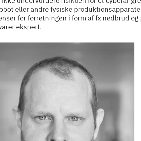
 ikke undervurdere risikoen for et cyberangr
robot eller andre fysiske produktionsapparate
nser for forretningen i form af fx nedbrud og 
varer ekspert.