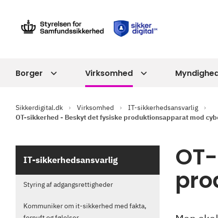
Borger
Virksomhed
Myndighe
Sikkerdigital.dk
Virksomhed
IT-sikkerhedsansvarlig
OT-sikkerhed - Beskyt det fysiske produktionsapparat mod cy
OT-
IT-sikkerhedsansvarlig
pro
Styring af adgangsrettigheder
Kommuniker om it-sikkerhed med fakta,
fornuft og følelser