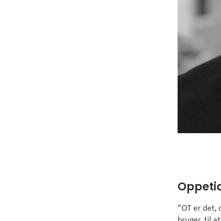
Oppeti
”OT er det, 
bruger, til 