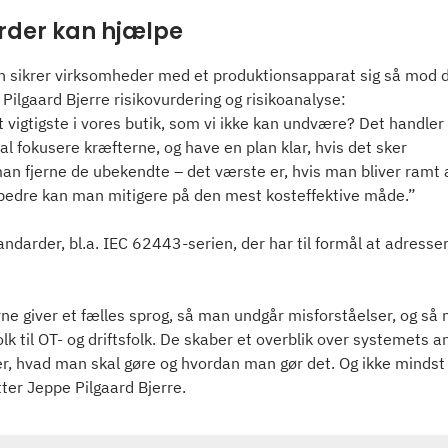
rder kan hjælpe
sikrer virksomheder med et produktionsapparat sig så mod de f
 Pilgaard Bjerre risikovurdering og risikoanalyse:
 vigtigste i vores butik, som vi ikke kan undvære? Det handler
l fokusere kræfterne, og have en plan klar, hvis det sker
an fjerne de ubekendte – det værste er, hvis man bliver ramt 
 bedre kan man mitigere på den mest kosteffektive måde.”
andarder, bl.a. IEC 62443-serien, der har til formål at adresser
ne giver et fælles sprog, så man undgår misforståelser, og s
lk til OT- og driftsfolk. De skaber et overblik over systemets 
r, hvad man skal gøre og hvordan man gør det. Og ikke mindst g
lutter Jeppe Pilgaard Bjerre.