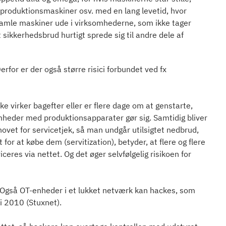
 produktionsmaskiner osv. med en lang levetid, hvor
l gamle maskiner ude i virksomhederne, som ikke tager
 sikkerhedsbrud hurtigt sprede sig til andre dele af
rfor er der også større risici forbundet ved fx
ke virker bagefter eller er flere dage om at genstarte,
mheder med produktionsapparater gør sig. Samtidig bliver
vet for servicetjek, så man undgår utilsigtet nedbrud,
or at købe dem (servitization), betyder, at flere og flere
res via nettet. Og det øger selvfølgelig risikoen for
en. Også OT-enheder i et lukket netværk kan hackes, som
 i 2010 (Stuxnet).