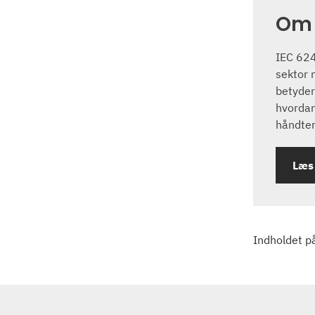
Om 
IEC 624
sektor 
betyder
hvordan
håndteri
Læs
Indholdet p