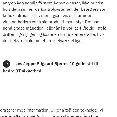
angreb kan nemlig få store konsekvenser, ikke mindst,
hvis det rammer de kontrolsystemer, der betegnes som
kritisk infrastruktur, men også hvis det rammer
virksomheders centrale produktionsudstyr. Det kan
nemlig tage måneder - eller år i alvorlige tilfælde - at få
driften i gang igen og koste en formue at erstatte, hvis
der f.eks. er tale om et stort elværk el.lign.
Læs Jeppe Pilgaard Bjerres 10 gode råd til
bedre OT-sikkerhed
teragerer med information. OT er altså den teknologi, vi
ppetid alfa og omega, for hvis maskinerne står stille,