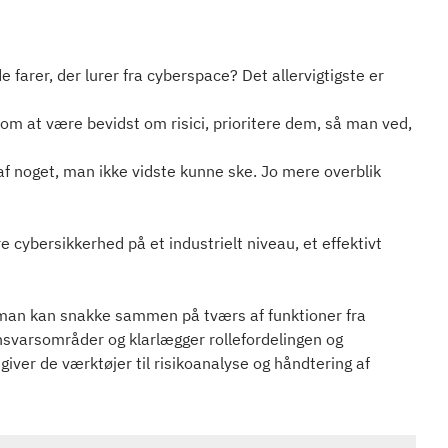
arer, der lurer fra cyberspace? Det allervigtigste er
 om at være bevidst om risici, prioritere dem, så man ved,
af noget, man ikke vidste kunne ske. Jo mere overblik
e cybersikkerhed på et industrielt niveau, et effektivt
å man kan snakke sammen på tværs af funktioner fra
ansvarsområder og klarlægger rollefordelingen og
iver de værktøjer til risikoanalyse og håndtering af