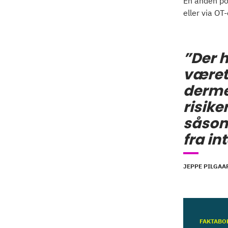
En anden pot
eller via O
”Der 
været 
derme
risike
såsom
fra in
JEPPE PILGAA
FAKTABO