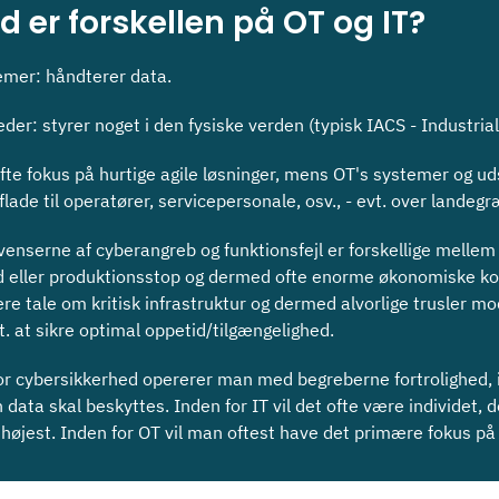
d er forskellen på OT og IT?
emer: håndterer data.
der: styrer noget i den fysiske verden (typisk IACS - Industri
ofte fokus på hurtige agile løsninger, mens OT's systemer og ud
flade til operatører, servicepersonale, osv., - evt. over lande
enserne af cyberangreb og funktionsfejl er forskellige mellem O
 eller produktionsstop og dermed ofte enorme økonomiske ko
re tale om kritisk infrastruktur og dermed alvorlige trusler mo
t. at sikre optimal oppetid/tilgængelighed.
or cybersikkerhed opererer man med begreberne fortrolighed, i
 data skal beskyttes. In
den for IT vil det ofte være individet,
højest. Inden for OT vil man oftest have det primære fokus på 