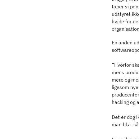
taber vi pen
udstyret ikk
højde for de
organisation
En anden udf
softwareopd
”Hvorfor ska
mens produk
mere og mere
ligesom nye 
producenter 
hacking og 
Det er dog i
man bl.a. s