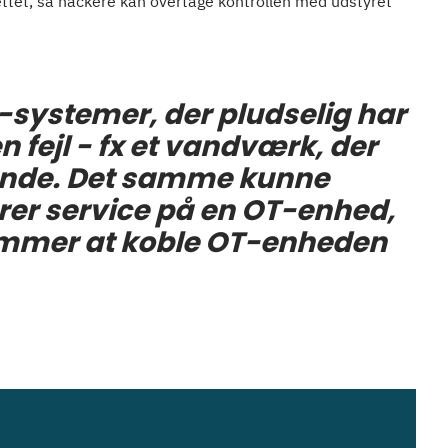
nettet, så hackere kan overtage kontrollen med udstyret
-systemer, der pludselig har
n fejl - fx et vandværk, der
nde. Det samme kunne
fører service på en OT-enhed,
emmer at koble OT-enheden