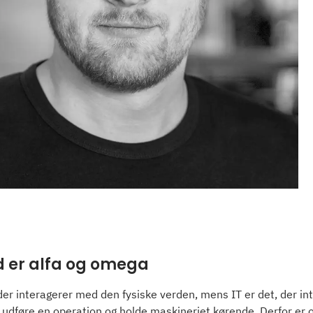
d er alfa og omega
der interagerer med den fysiske verden, mens IT er det, der in
at udføre en operation og holde maskineriet kørende. Derfor er o