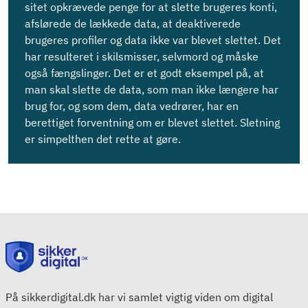
sitet opkrævede penge for at slette brugeres konti,
afslørede de lækkede data, at deaktiverede
brugeres profiler og data ikke var blevet slettet. Det
har resulteret i skilsmisser, selvmord og måske
også fængslinger. Det er et godt eksempel på, at
man skal slette de data, som man ikke længere har
brug for, og som dem, data vedrører, har en
berettiget forventning om er blevet slettet. Sletning
er simpelthen det rette at gøre.
På sikkerdigital.dk har vi samlet vigtig viden om digital