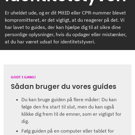
Er uheldet ude, og er dit MitID eller CPR-nummer blevet
kompromitteret, er det vigtigt, at du reagerer på det. Vi
har lavet to guides, der kan hjælpe dig til at sikre dine
personlige oplysninger, hvis du opdager eller mistænker,
at du har været udsat for identitetstyveri.
GODT I GANG!
Sådan bruger du vores guides
Du kan bruge guiden på flere måder: Du kan
følge den fra start til slut, men du kan også
klikke dig frem til de emner, som er vigtigst for
dig.
Følg guiden på en computer eller tablet for