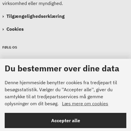
virksomhed eller myndighed.
Tilgængelighedserklæring
Cookies
FØLG OS
Sikkerdigital
Du bestemmer over dine data
Sikkerdigital
Sikkerdigital
Denne hjemmeside benytter cookies fra tredjepart til
besøgsstatistik. Vælger du ''Accepter alle'', giver du
samtykke til at tredjepartsservices må gemme
oplysninger om dit besøg.
Læs mere om cookies
Bemærk!
Accepter alle
Dette indhold kræver cookies for at blive vist korrekt.