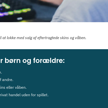
il at lokke med salg af eftertragtede skins og våben.
r børn og forældre:
e.
f andre.
kins eller våben.
ivat handel uden for spillet.