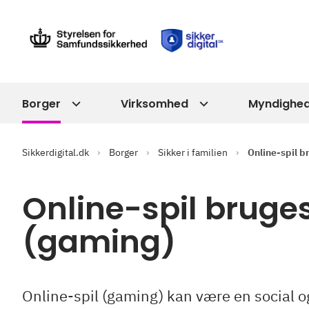
Borger
Virksomhed
Myndighe
Sikkerdigital.dk
Borger
Sikker i familien
Online-spil 
Online-spil brug
(gaming)
Online-spil (gaming) kan være en social og