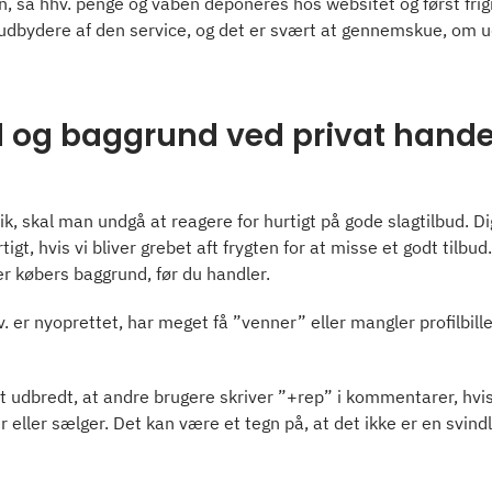
n, så hhv. penge og våben deponeres hos websitet og først frig
udbydere af den service, og det er svært at gennemskue, om 
il og baggrund ved privat hande
ik, skal man undgå at reagere for hurtigt på gode slagtilbud. Di
rtigt, hvis vi bliver grebet aft frygten for at misse et godt tilbu
ller købers baggrund, før du handler.
. er nyoprettet, har meget få ”venner” eller mangler profilbille
 udbredt, at andre brugere skriver ”+rep” i kommentarer, hvis
ller sælger. Det kan være et tegn på, at det ikke er en svindl