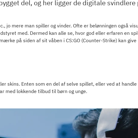
ygget del, og her ligger de digitale svindlere 
tc., jo mere man spiller og vinder. Ofte er belønningen også visu
udstyret med. Dermed kan alle se, hvor god eller erfaren en spi
termærke på siden af sit våben i CS:GO (Counter-Strike) kan give 
er skins. Enten som en del af selve spillet, eller ved at handle
klar med lokkende tilbud til børn og unge.