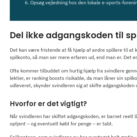
Opsøg vejledning hos den lokale e-sports-foreni
Del ikke adgangskoden til s
Det kan være fristende at få hjælp af andre spillere til at
spilkonto, så man ser mere erfaren ud, end man er. Det er 
Ofte kommer tilbuddet om hurtig hjælp fra svindlere gennem 
lektier, er ranking boosts risikable, da man låner sin spi
udleveret, skynder svindleren sig at skifte adgangskoden 
Hvorfor er det vigtigt?
Når svindleren har skiftet adgangskoden, er barnet reelt lå
optjent – og eventuelt købt for penge – er tabt.
Spilkontoen, som svindlerne nu har overtaget helt gratis