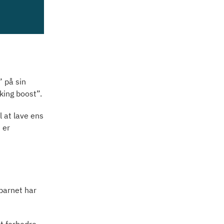
” på sin
king boost”.
l at lave ens
 er
 barnet har
t forbedre –